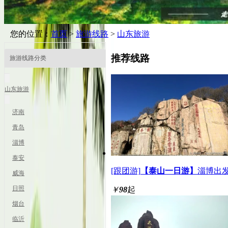
您的位置：
首页
>
旅游线路
>
山东旅游
推荐线路
旅游线路分类
山东旅游
济南
青岛
淄博
泰安
[跟团游]
【泰山一日游】
淄博出发
威海
日照
￥
98
起
烟台
临沂