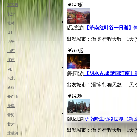
￥
149
起
张家界
长沙
桂林
[品质游]
【济南红叶谷一日游】
厦门
出发城市：淄博
行程天数：1天
西安
￥
160
起
山西
河南
四川
[跟团游]
【明水古城 梦回江南】
东北
出发城市：淄博
行程天数：1天
新疆
￥
149
起
长白山
天津
青海
[跟团游]
济南野生动物世界（新区
甘肃
出发城市：淄博
行程天数：1天
北戴河