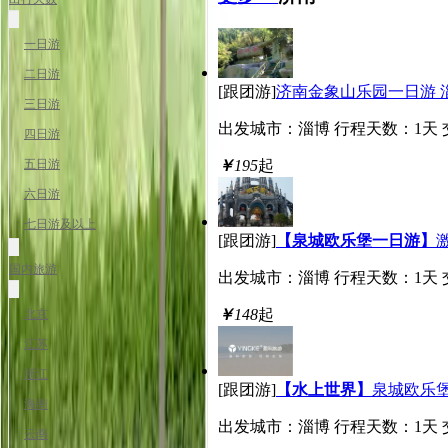
一日游
二日游
[跟团游]
济南金象山乐园一日游 
三日游
出发城市：淄博
行程天数：1天
四日游
￥
195
起
五日游
六日游
七日游及以上
[跟团游]
【泉城欧乐堡一日游】
国内旅游
出发城市：淄博
行程天数：1天
￥
148
起
北京
江苏
浙江
[跟团游]
【水上世界】
泉城欧乐堡
海南
出发城市：淄博
行程天数：1天
云南