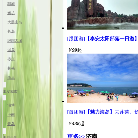
聊城
潍坊
大黑山岛
长岛
[跟团游]
【泰安太阳部落一日游
琅琊古城
￥
99
起
温泉
枣庄
莱芜
曲阜
出发城市
淄博
[跟团游]
【魅力海岛】
去蓬莱、长
济南
￥
438
起
青岛
更多>>
济南
出行天数