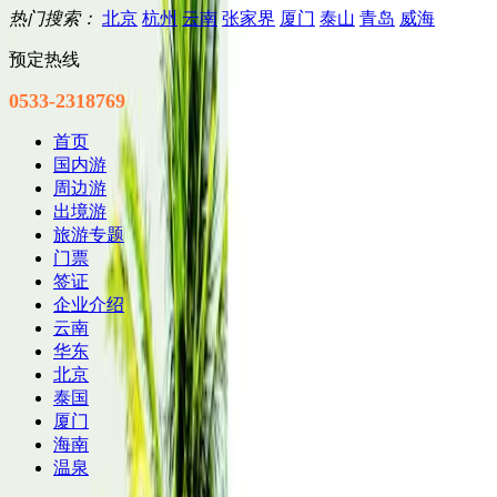
热门搜索：
北京
杭州
云南
张家界
厦门
泰山
青岛
威海
预定热线
0533-2318769
首页
国内游
周边游
出境游
旅游专题
门票
签证
企业介绍
云南
华东
北京
泰国
厦门
海南
温泉