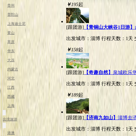
￥
195
起
贵州
普陀山
上海迪士尼
[跟团游]
【青铜山大峡谷1日游】
黄山
出发城市：淄博
行程天数：1天
草原
￥
158
起
华东
大连
内蒙古
[跟团游]
【奇趣自然】
泉城欧乐
河北
出发城市：淄博
行程天数：1天
江西
￥
189
起
西藏
上海
[跟团游]
【济南九如山】
淄博去
出境旅游
出发城市：淄博
行程天数：1天
港澳