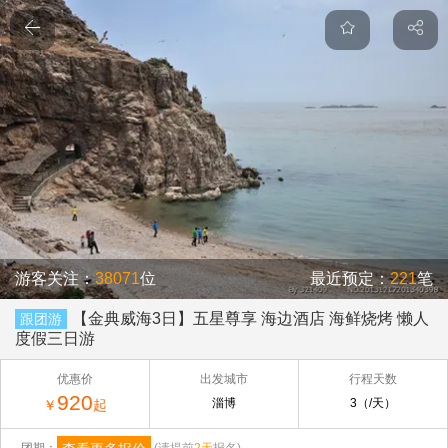
游客关注：
38071
位
最近预定：
221
笔
【金典威海3日】五星尊享 海边酒店 海鲜烧烤 懒人
跟团游
度假三日游
优惠价
出发城市
行程天数
920
淄博
3（/天）
￥
起