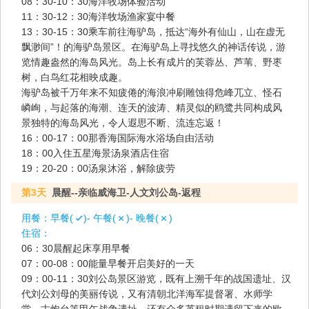
08：30-10：30海洋牧场体验活动
11：30-12：30海洋牧场渔家宴中餐
13：30-15：30乘车前往海驴岛，抵达“海外有仙山，山在虚无
飘渺间”！的海驴岛景区。在海驴岛上寻找悠久的神话传说，游
览情趣盎然的海岛风光。岛上长有成片的芙蓉丛、芦苇、野枣
树，白鸟红花相映成趣。
海驴岛被千万年来不知疲倦的海浪冲刷雕蚀得危峰兀立、怪石
嶙峋，与起落的海潮、连天的波涛、精灵似的鸥鹭共同构成风
景独特的海岛风光，令人遐思不断、流连忘返！
16：00-17：00那香海国际海水浴场自由活动
18：00入住五星海景汤泉酒店住宿
19：20-20：00汤泉沐浴，解除疲劳
第3天
晨醒--亲临威海卫-人文刘公岛-返程
用餐：
早餐(
)- 午餐(
)- 晚餐(
)
住宿：
06：30晨醒起床享用早餐
07：00-08：00能量早餐开启美好的一天
09：00-11：30刘公岛景区游览，既有上溯千年的战国遗址、汉
代刘公刘母的美丽传说，又有清朝北洋海军提督署、水师学
堂、古炮台等甲午战争遗址，还有众多英租时期遗留下来的欧