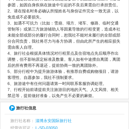
参团，如因自身疾病在旅途中引起的不良后果需自行承担责任。
2、请在报名时务必确认所报姓名与身份证件完全一致无误，以
免造成不必要损失。
3、如遇不可抗力（比如：雪崩、塌方、堵车、修路、临时交通
管制等）或第三方旅游辅助人等因素导致的行程变更，造成本社
未能全部或部分的履行合同时，恕我社不能对未履行的全部或部
分合同负责，我社将尽力与各方协调，但由此所产生的相应损失
需由客人自理。
4、旅行社会根据具体情况对行程景点及住宿地点先后顺序作出
调整，但不影响原定标准及数量。客人如有中途擅自离团，离团
后的所有费用不再退还，提前协商一致的离团除外。
5、部分行程中为提升旅游体验，有推荐自费或购物项目，请游
客理性、自愿参加，我社不强制要求。
6、旅游途中有任何问题请第一时间联系客服协调处理。
7、行程开始前请提前关注旅游目的地的天气、人文风情、相关
禁忌等，提前做好准备，以免产生不必要的麻烦。
旅行社信息
旅行社名称：
淄博永安国际旅行社
经营许可证：
L-SD-03050