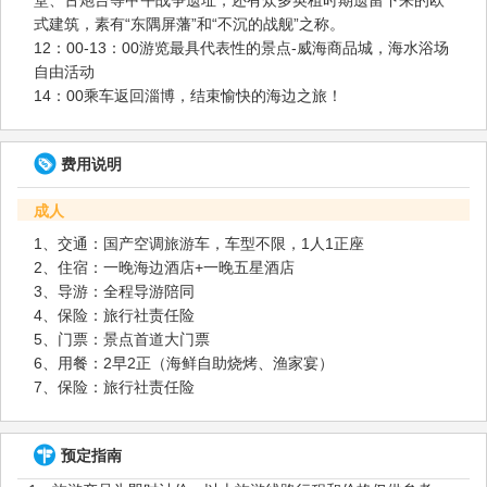
式建筑，素有“东隅屏藩”和“不沉的战舰”之称。
12：00-13：00游览最具代表性的景点-威海商品城，海水浴场
自由活动
14：00乘车返回淄博，结束愉快的海边之旅！
费用说明
成人
1、交通：国产空调旅游车，车型不限，1人1正座
2、住宿：一晚海边酒店+一晚五星酒店
3、导游：全程导游陪同
4、保险：旅行社责任险
5、门票：景点首道大门票
6、用餐：2早2正（海鲜自助烧烤、渔家宴）
7、保险：旅行社责任险
预定指南