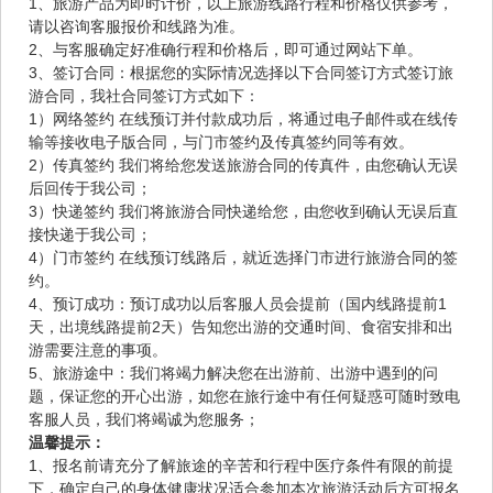
1、旅游产品为即时计价，以上旅游线路行程和价格仅供参考，
请以咨询客服报价和线路为准。
2、与客服确定好准确行程和价格后，即可通过网站下单。
3、签订合同：根据您的实际情况选择以下合同签订方式签订旅
游合同，我社合同签订方式如下：
1）网络签约 在线预订并付款成功后，将通过电子邮件或在线传
输等接收电子版合同，与门市签约及传真签约同等有效。
2）传真签约 我们将给您发送旅游合同的传真件，由您确认无误
后回传于我公司；
3）快递签约 我们将旅游合同快递给您，由您收到确认无误后直
接快递于我公司；
4）门市签约 在线预订线路后，就近选择门市进行旅游合同的签
约。
4、预订成功：预订成功以后客服人员会提前（国内线路提前1
天，出境线路提前2天）告知您出游的交通时间、食宿安排和出
游需要注意的事项。
5、旅游途中：我们将竭力解决您在出游前、出游中遇到的问
题，保证您的开心出游，如您在旅行途中有任何疑惑可随时致电
客服人员，我们将竭诚为您服务；
温馨提示：
1、报名前请充分了解旅途的辛苦和行程中医疗条件有限的前提
下，确定自己的身体健康状况适合参加本次旅游活动后方可报名