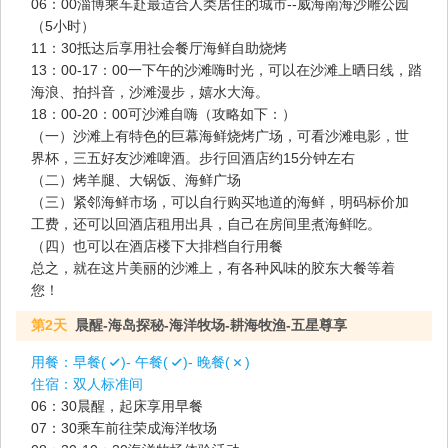
06：00淄博乘车赴最适合人类居住的城市--威海南海沙雕公园
（5小时）
11：30抵达后享用社会餐厅海鲜自助烧烤
13：00-17：00一下午的沙滩嗨时光，可以在沙滩上晒日线，踏
海浪、拍抖音，沙滩漫步，嬉水大海。
18：00-20：00可沙滩自嗨（攻略如下：）
（一）沙滩上有特色的巨幕海鲜烧烤广场，可看沙滩电影，世
界杯，三五好友沙滩啤酒。步行回酒店约15分钟左右
（二）烤羊腿、大锅饭、海鲜广场
（三）紧邻海鲜市场，可以自行购买地道的海鲜，明码标价加
工费，还可以回酒店租用出具，自己在房间里煮海鲜吃。
（四）也可以在酒店楼下大排档自行用餐
总之，就在这片美丽的沙滩上，有各种风味的胶东大餐等着
您！
第2天
晨醒-海岛探秘-海洋牧场-耕海牧渔-五星尊享
用餐：
早餐(
)- 午餐(
)- 晚餐(
)
住宿：
双人标准间
06：30晨醒，起床享用早餐
07：30乘车前往荣成海洋牧场