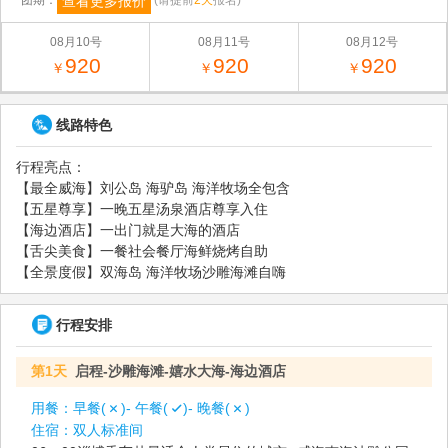
查看更多报价
团期：
(请提前
2天
报名)
08月10号
08月11号
08月12号
920
920
920
￥
￥
￥
线路特色
行程亮点：
【最全威海】刘公岛 海驴岛 海洋牧场全包含
【五星尊享】一晚五星汤泉酒店尊享入住
【海边酒店】一出门就是大海的酒店
【舌尖美食】一餐社会餐厅海鲜烧烤自助
【全景度假】双海岛 海洋牧场沙雕海滩自嗨
行程安排
第1天
启程-沙雕海滩-嬉水大海-海边酒店
用餐：
早餐(
)- 午餐(
)- 晚餐(
)
住宿：
双人标准间