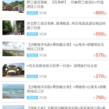
野三坡百里峡、【百草畔】、印象野三坡演出+竹筏
漂流三日游
660
跟团游
3日游
￥
起
河北野三坡百里峡.玻璃栈道.冉庄地道战遗址精品特
惠三日游
550
跟团游
3日游
￥
起
【沙雕海洋乐园+乘快艇出海】+山海关+碧螺塔欢乐
纯玩三日游
570
跟团游
3日游
￥
起
<河北吴桥杂技大世界一日游> 淄博旅行社出发
270
跟团游
1日游
￥
起
【沙雕海洋乐园+乘快艇出海】+博物馆+山海关+碧螺
塔纯玩三日
760
跟团游
3日游
￥
起
【寻味之旅】北戴河沙雕海洋乐园+圣蓝海洋公园+秦