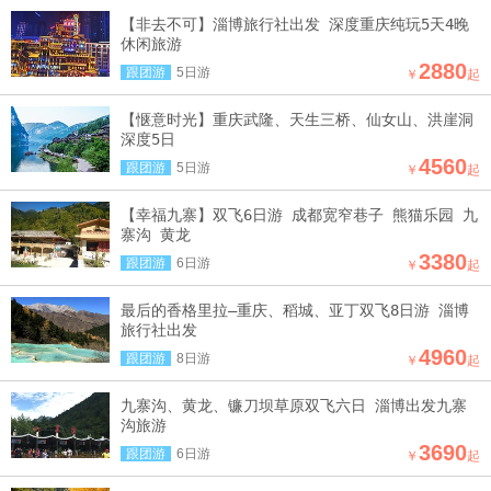
【非去不可】淄博旅行社出发 深度重庆纯玩5天4晚
休闲旅游
2880
跟团游
5日游
￥
起
【惬意时光】重庆武隆、天生三桥、仙女山、洪崖洞
深度5日
4560
跟团游
5日游
￥
起
【幸福九寨】双飞6日游 成都宽窄巷子 熊猫乐园 九
寨沟 黄龙
3380
跟团游
6日游
￥
起
最后的香格里拉—重庆、稻城、亚丁双飞8日游 淄博
旅行社出发
4960
跟团游
8日游
￥
起
九寨沟、黄龙、镰刀坝草原双飞六日 淄博出发九寨
沟旅游
3690
跟团游
6日游
￥
起