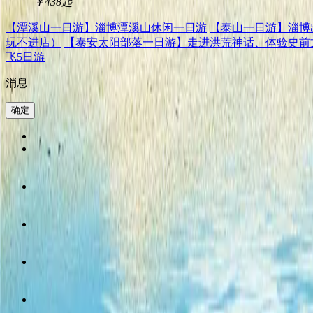
￥438
起
【潭溪山一日游】淄博潭溪山休闲一日游
【泰山一日游】淄博出
玩不进店）
【泰安太阳部落一日游】走进洪荒神话、体验史前
飞5日游
消息