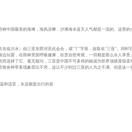
号称中国最美的海滩，海风凉爽，沙滩海水蓝天人气都是一流的。这里的
名临川水）由三亚东西河至此会合，成“丫”字形，故取名“三亚”。同时
海边玩耍，在雨林里面呼吸健康，欣赏自然奇观，一切都是那么令人享受
光而选择了它。毫无疑问，三亚是中国不可多得的能成为世界顶级度假圣
导致各种宰客现象层出不穷，这让不少到过三亚的人为之不满。但是这一
候温和适宜，永远都是出行的首