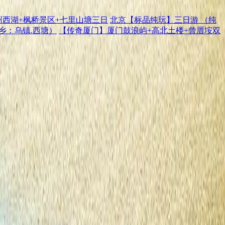
州西湖+枫桥景区+七里山塘三日
北京【标品纯玩】三日游 （纯
乡：乌镇.西塘）
【传奇厦门】厦门鼓浪屿+高北土楼+曾厝垵双