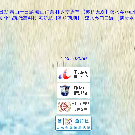
发 泰山一日游 泰山门票 往返交通车
【苏杭无双】双水乡+杭
文化与现代高科技
苏沪杭【香约西塘】+双水乡四日游 （两大水
L-SD-03050