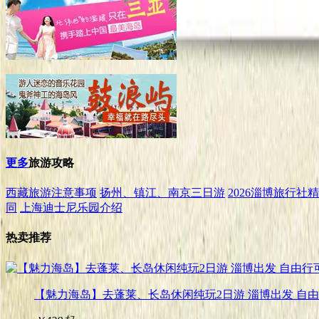
更多
旅游攻略
西藏旅游注意事项
扬州、镇江、南京三日游
2026淄博旅行
同
上海迪士尼乐园介绍
热卖推荐
【魅力海岛】去蓬莱、长岛休闲纯玩2日游 淄博出发 自