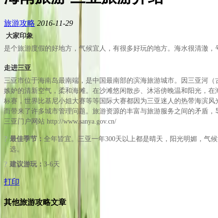
旅游攻略
2016-11-29
大家印象
是个旅游度假的好地方，气候宜人，有很多好玩的地方。海水很清澈，
走进三亚
三亚市位于海南岛最南端，是中国最南部的滨海旅游城市。因三亚河（古
嫉妒的清新空气，柔和海滩。在沙滩悠闲散步、沐浴傍晚温和阳光，在
标赛，世界比基尼小姐大赛等等国际大赛都因为三亚迷人的热带海滨风
而带来了许多城市管理问题。旅游资源的丰富与旅游服务之间的矛盾，
三亚门户网站 http://www.sanya.gov.cn/
?
最佳季节：
全年皆宜。三亚一年300天以上都是晴天，阳光明媚，气
选。
?
建议游玩：
3-6天
打印
其他旅游攻略文章