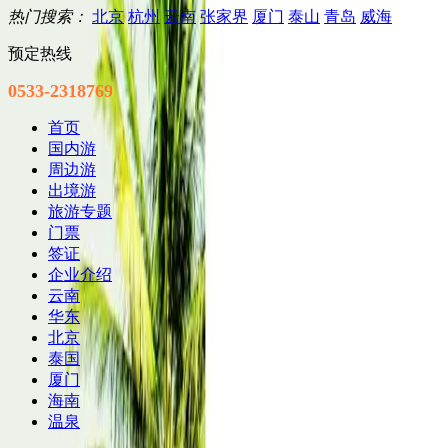
热门搜索：
北京
杭州
云南
张家界
厦门
泰山
青岛
威海
预定热线
0533-2318769
首页
国内游
周边游
出境游
旅游专题
门票
签证
企业介绍
云南
华东
北京
泰国
厦门
海南
温泉