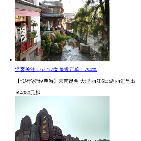
游客关注：
67257
位
最近订单：
794
笔
【“U行家”经典游】云南昆明 大理 丽江6日游 丽进昆出
￥
4980
元起