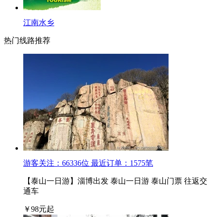
江南水乡
热门线路推荐
游客关注：
66336
位
最近订单：
1575
笔
【泰山一日游】淄博出发 泰山一日游 泰山门票 往返交
通车
￥
98
元起