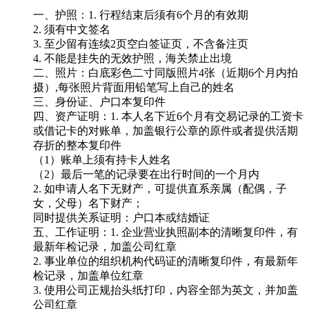
一、护照：1. 行程结束后须有6个月的有效期
2. 须有中文签名
3. 至少留有连续2页空白签证页，不含备注页
4. 不能是挂失的无效护照，海关禁止出境
二、照片：白底彩色二寸同版照片4张（近期6个月内拍
摄）,每张照片背面用铅笔写上自己的姓名
三、身份证、户口本复印件
四、资产证明：1. 本人名下近6个月有交易记录的工资卡
或借记卡的对账单，加盖银行公章的原件或者提供活期
存折的整本复印件
（1）账单上须有持卡人姓名
（2）最后一笔的记录要在出行时间的一个月内
2. 如申请人名下无财产，可提供直系亲属（配偶，子
女，父母）名下财产；
同时提供关系证明：户口本或结婚证
五、工作证明：1. 企业营业执照副本的清晰复印件，有
最新年检记录，加盖公司红章
2. 事业单位的组织机构代码证的清晰复印件，有最新年
检记录，加盖单位红章
3. 使用公司正规抬头纸打印，内容全部为英文，并加盖
公司红章